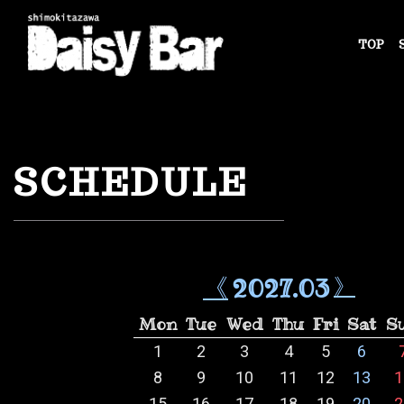
TOP
Skip
to
content
SCHEDULE
2027.03
《
》
Mon
Tue
Wed
Thu
Fri
Sat
S
1
2
3
4
5
6
8
9
10
11
12
13
1
15
16
17
18
19
20
2