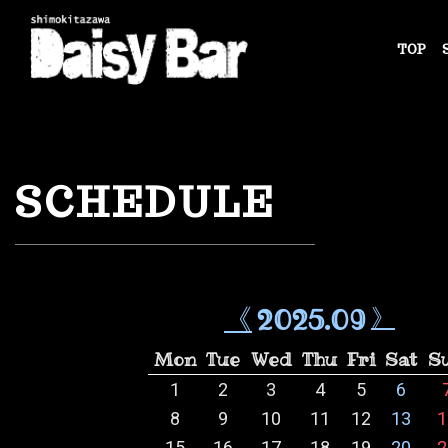
TOP
Skip
to
content
SCHEDULE
2025.09
《
》
Mon
Tue
Wed
Thu
Fri
Sat
S
1
2
3
4
5
6
8
9
10
11
12
13
1
15
16
17
18
19
20
2